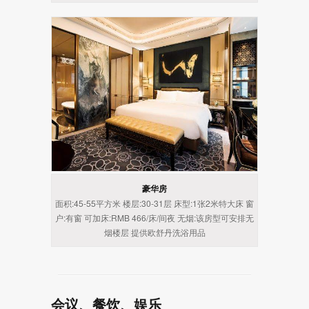
豪华房
面积:45-55平方米 楼层:30-31层 床型:1张2米特大床 窗
户:有窗 可加床:RMB 466/床/间夜 无烟:该房型可安排无
烟楼层 提供欧舒丹洗浴用品
会议、餐饮、娱乐