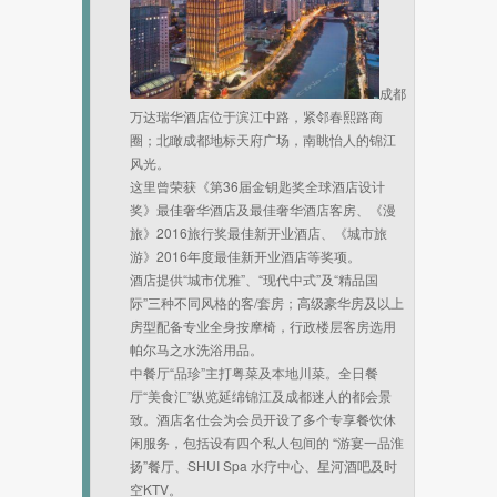
成都
万达瑞华酒店位于滨江中路，紧邻春熙路商
圈；北瞰成都地标天府广场，南眺怡人的锦江
风光。
这里曾荣获《第36届金钥匙奖全球酒店设计
奖》最佳奢华酒店及最佳奢华酒店客房、《漫
旅》2016旅行奖最佳新开业酒店、《城市旅
游》2016年度最佳新开业酒店等奖项。
酒店提供“城市优雅”、“现代中式”及“精品国
际”三种不同风格的客/套房；高级豪华房及以上
房型配备专业全身按摩椅，行政楼层客房选用
帕尔马之水洗浴用品。
中餐厅“品珍”主打粤菜及本地川菜。全日餐
厅“美食汇”纵览延绵锦江及成都迷人的都会景
致。酒店名仕会为会员开设了多个专享餐饮休
闲服务，包括设有四个私人包间的 “游宴一品淮
扬”餐厅、SHUI Spa 水疗中心、星河酒吧及时
空KTV。