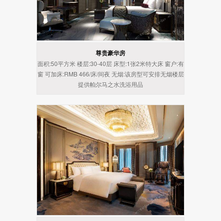
尊贵豪华房
面积:50平方米 楼层:30-40层 床型:1张2米特大床 窗户:有
窗 可加床:RMB 466/床/间夜 无烟:该房型可安排无烟楼层
提供帕尔马之水洗浴用品