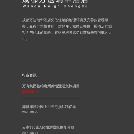
成都万达瑞华酒店凭借优越的地理环境及完善的管理服
务，赢得广大旅客的一致好评，始终让每位下榻酒店的旅
客无与伦比的体验。在这里您将感受到前所未有的非凡人
生。
行业资讯
万有集团签约惠州仲恺潼湖文旅项目
2020.09.14
海昌海洋公园上半年亏损8.76亿元
2020.08.29
云南330家A级旅游景区恢复开放
2020.08.14